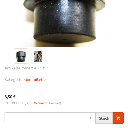
Artikelnummer:
A-11391
Kategorie:
Gummiteile
3,50 €
inkl. 19% USt. , zzgl.
Versand
(Standard)
Stück