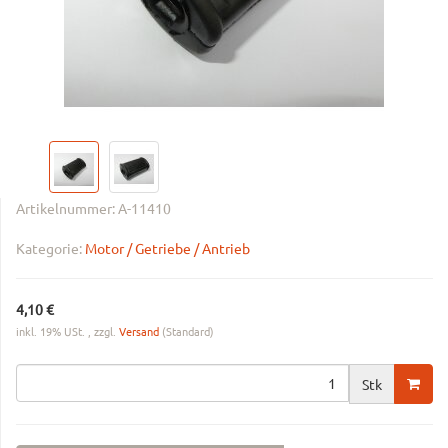
Artikelnummer:
A-11410
Kategorie:
Motor / Getriebe / Antrieb
4,10 €
inkl. 19% USt. , zzgl.
Versand
(Standard)
Stk