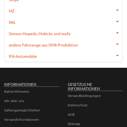
MZ
IWL
Simson Mopeds, Mokicks und mofa
andere Fahrzeuge aus DDR-Produktion
IFA-Automobile
INFORMATIONEN
GESETZLICHE
INFORMATIONEN
Batteriehinweis
Versandbedingungen
Wir über uns
Datenschutz
Zahlungsmöglichkeiten
AGB
Versandinformationen
Sitemap