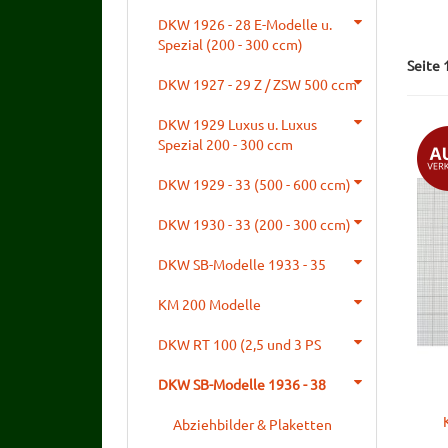
DKW 1926 - 28 E-Modelle u.
Spezial (200 - 300 ccm)
Seite 
DKW 1927 - 29 Z / ZSW 500 ccm
DKW 1929 Luxus u. Luxus
Spezial 200 - 300 ccm
DKW 1929 - 33 (500 - 600 ccm)
DKW 1930 - 33 (200 - 300 ccm)
DKW SB-Modelle 1933 - 35
KM 200 Modelle
DKW RT 100 (2,5 und 3 PS
DKW SB-Modelle 1936 - 38
Abziehbilder & Plaketten