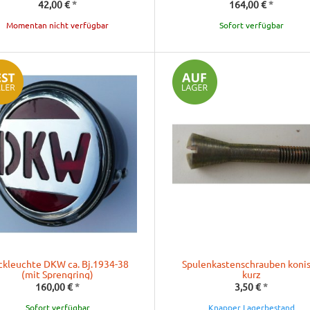
42,00 €
*
164,00 €
*
Momentan nicht verfügbar
Sofort verfügbar
ckleuchte DKW ca. Bj.1934-38
Spulenkastenschrauben koni
(mit Sprengring)
kurz
160,00 €
*
3,50 €
*
Sofort verfügbar
Knapper Lagerbestand