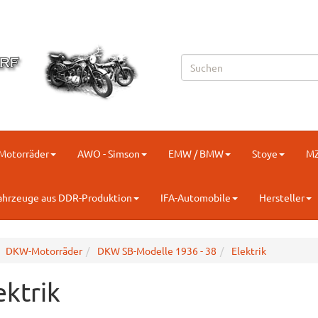
-Motorräder
AWO - Simson
EMW / BMW
Stoye
M
ahrzeuge aus DDR-Produktion
IFA-Automobile
Hersteller
DKW-Motorräder
DKW SB-Modelle 1936 - 38
Elektrik
ektrik