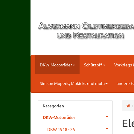
DKW-Motorräder
Schüttoff
Vorkriegs
Simson Mopeds, Mokicks und mofa
andere F
Kategorien
DKW-Motorräder
El
DKW 1918 - 25