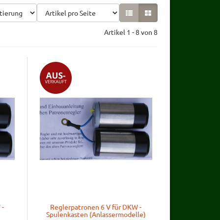
Artikel 1 - 8 von 8
 -
Reglerpatronen 6 V für DKW -
Spulenkasten (Anlassermodelle)