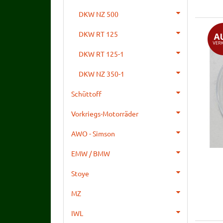
DKW NZ 500
DKW RT 125
DKW RT 125-1
DKW NZ 350-1
Schüttoff
Vorkriegs-Motorräder
AWO - Simson
EMW / BMW
Stoye
MZ
IWL