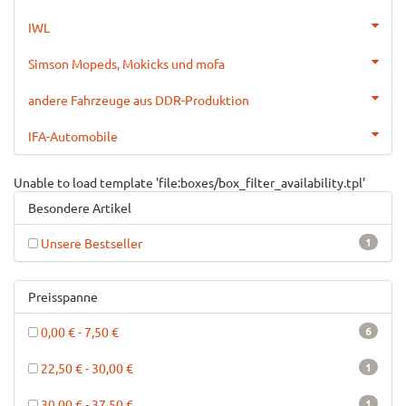
IWL
Simson Mopeds, Mokicks und mofa
andere Fahrzeuge aus DDR-Produktion
IFA-Automobile
Unable to load template 'file:boxes/box_filter_availability.tpl'
Besondere Artikel
Unsere Bestseller
1
Preisspanne
0,00 € - 7,50 €
6
22,50 € - 30,00 €
1
30,00 € - 37,50 €
1