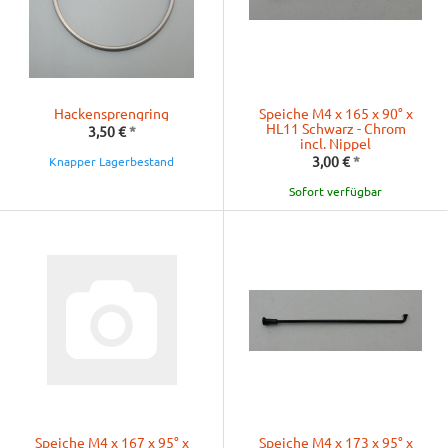
Hackensprengring
Speiche M4 x 165 x 90° x
HL11 Schwarz - Chrom
3,50 €
*
incl. Nippel
3,00 €
*
Knapper Lagerbestand
Sofort verfügbar
Speiche M4 x 167 x 95° x
Speiche M4 x 173 x 95° x