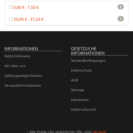
0,00 € - 7,50 €
2
30,00 € - 37,50 €
1
INFORMATIONEN
GESETZLICHE
INFORMATIONEN
Batteriehinweis
Versandbedingungen
Wir über uns
Datenschutz
Zahlungsmöglichkeiten
AGB
Versandinformationen
Sitemap
Impressum
Widerrufsrecht
*
Alle Preise inkl. gesetzlicher USt., zzgl.
Versand