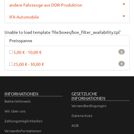
andere Fahrzeuge aus DDR-Produktion
IFA-Automobile
Unable to load template 'file:boxes/box_filter_availability.tpl'
Preisspanne
5,00 € - 10,00 €
2
25,00 € - 30,00 €
1
INFORMATIONEN
GESETZLICHE
INFORMATIONEN
Batteriehinweis
Versandbedingungen
Wir über uns
Datenschutz
Zahlungsmöglichkeiten
AGB
Versandinformationen