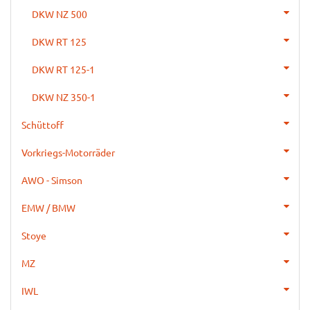
DKW NZ 500
DKW RT 125
DKW RT 125-1
DKW NZ 350-1
Schüttoff
Vorkriegs-Motorräder
AWO - Simson
EMW / BMW
Stoye
MZ
IWL