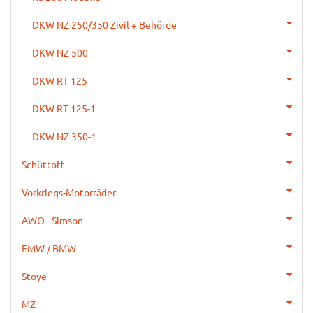
DKW NZ 250/350 Zivil + Behörde
DKW NZ 500
DKW RT 125
DKW RT 125-1
DKW NZ 350-1
Schüttoff
Vorkriegs-Motorräder
AWO - Simson
EMW / BMW
Stoye
MZ