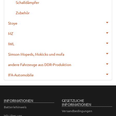
Schalldämpfer
Zubehör
Stoye
MZ
IWL
Simson Mopeds, Mokicks und mofa
andere Fahrzeuge aus DDR-Produktion
IFA-Automobile
INFORMATIONEN
GESETZLICHE
INFORMATIONEN
Batteriehinweis
Versandbedingungen
Wir über uns