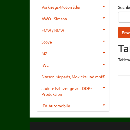
Vorkriegs-Motorräder
Suchb
AWO - Simson
EMW / BMW
Stoye
Ta
MZ
Taflex
IWL
Simson Mopeds, Mokicks und mofa
andere Fahrzeuge aus DDR-
Produktion
IFA-Automobile