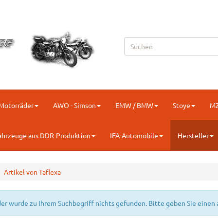
-Motorräder
AWO - Simson
EMW / BMW
Stoye
M
ahrzeuge aus DDR-Produktion
IFA-Automobile
Hersteller
Artikel von Taflexa
der wurde zu Ihrem Suchbegriff nichts gefunden. Bitte geben Sie einen 