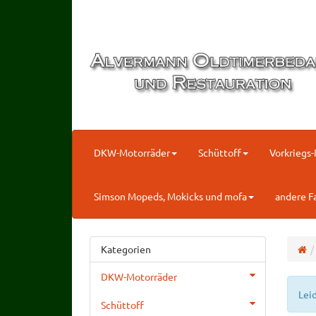
DKW-Motorräder
Schüttoff
Vorkriegs
Simson Mopeds, Mokicks und mofa
andere F
Kategorien
DKW-Motorräder
Lei
Schüttoff