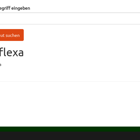
egriff eingeben
flexa
a