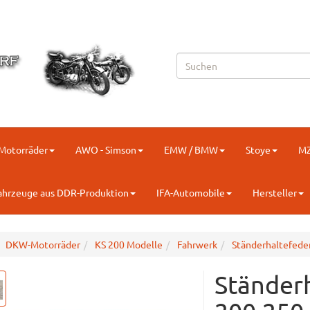
-Motorräder
AWO - Simson
EMW / BMW
Stoye
M
ahrzeuge aus DDR-Produktion
IFA-Automobile
Hersteller
DKW-Motorräder
KS 200 Modelle
Fahrwerk
Ständerhaltefede
Ständer