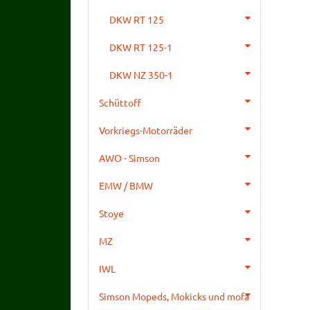
DKW RT 125
DKW RT 125-1
DKW NZ 350-1
Schüttoff
Vorkriegs-Motorräder
AWO - Simson
EMW / BMW
Stoye
MZ
IWL
Simson Mopeds, Mokicks und mofa