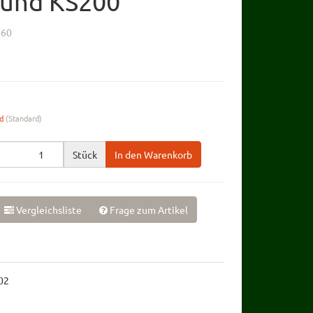
 und KS200
460
nd
(Standard)
Stück
In den Warenkorb
Vergleichsliste
Frage zum Artikel
02