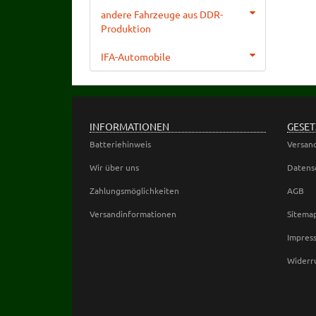
andere Fahrzeuge aus DDR-
Produktion
IFA-Automobile
INFORMATIONEN
GESET
Batteriehinweis
Versan
Wir über uns
Datens
Zahlungsmöglichkeiten
AGB
Versandinformationen
Sitema
Impres
Widerr