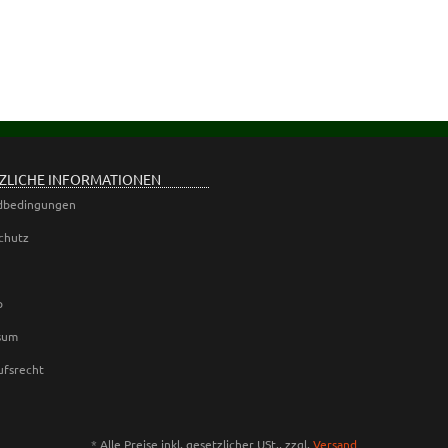
ZLICHE INFORMATIONEN
dbedingungen
chutz
p
sum
ufsrecht
*
Alle Preise inkl. gesetzlicher USt., zzgl.
Versand