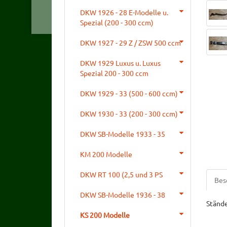
DKW 1926 - 28 E-Modelle u.
Spezial (200 - 300 ccm)
DKW 1927 - 29 Z / ZSW 500 ccm
DKW 1929 Luxus u. Luxus
Spezial 200 - 300 ccm
DKW 1929 - 33 (500 - 600 ccm)
DKW 1930 - 33 (200 - 300 ccm)
DKW SB-Modelle 1933 - 35
KM 200 Modelle
DKW RT 100 (2,5 und 3 PS
Bes
DKW SB-Modelle 1936 - 38
Stände
KS 200 Modelle