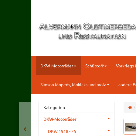
DKW-Motorräder
Schüttoff
Vorkriegs
Simson Mopeds, Mokicks und mofa
andere F
Kategorien
DKW-Motorräder
DKW 1918 - 25