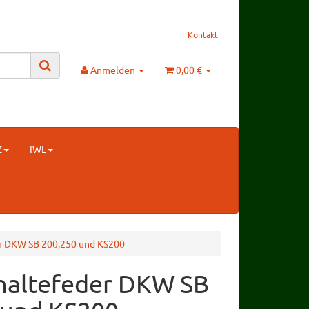
Kontakt
Anmelden
0,00 €
Z
IWL
r DKW SB 200,250 und KS200
haltefeder DKW SB