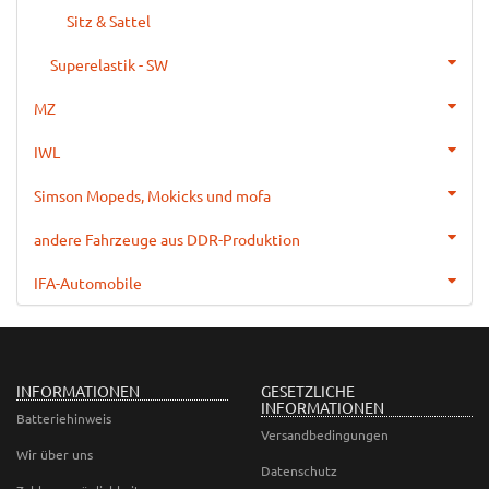
Sitz & Sattel
Superelastik - SW
MZ
IWL
Simson Mopeds, Mokicks und mofa
andere Fahrzeuge aus DDR-Produktion
IFA-Automobile
INFORMATIONEN
GESETZLICHE
INFORMATIONEN
Batteriehinweis
Versandbedingungen
Wir über uns
Datenschutz