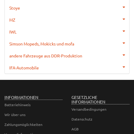
Stoye
MZ
IWL
Simson Mopeds, Mokicks und mofa
andere Fahrzeuge aus DDR-Produktion
IFA-Automobile
INFORMATIONEN
GESETZLICHE
INFORMATIONEN
Batteriehinweis
Versandbedingungen
Wir über uns
Datenschutz
Zahlungsmöglichkeiten
AGB