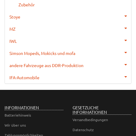
Zubehör
Stoye
MZ
IWL
Simson Mopeds, Mokicks und mofa
andere Fahrzeuge aus DDR-Produktion
IFA-Automobile
INFORMATIONEN
GESETZLICHE
INFORMATIONEN
Batteriehinweis
Versandbedingungen
Wir über uns
Datenschutz
Zahlungsmöglichkeiten