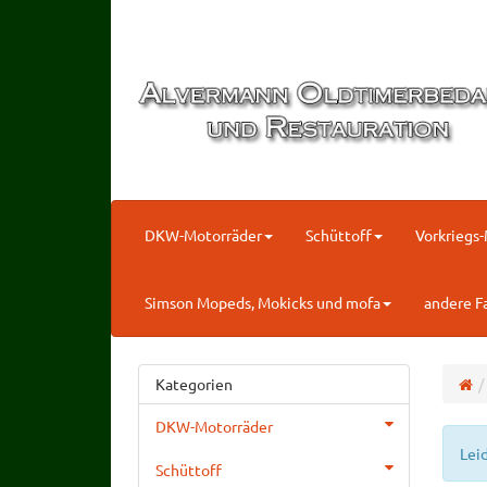
DKW-Motorräder
Schüttoff
Vorkriegs
Simson Mopeds, Mokicks und mofa
andere F
Kategorien
DKW-Motorräder
Lei
Schüttoff