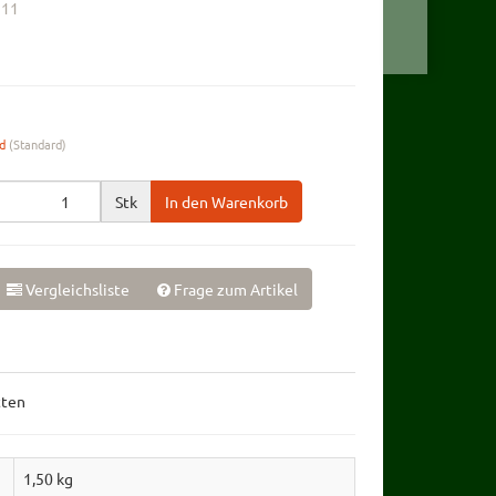
911
nd
(Standard)
Stk
In den Warenkorb
Vergleichsliste
Frage zum Artikel
tten
1,50 kg