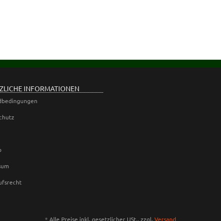
ZLICHE INFORMATIONEN
dbedingungen
chutz
p
sum
ufsrecht
*
Alle Preise inkl. gesetzlicher USt., zzgl.
Versand