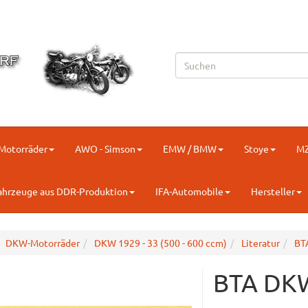
-Motorräder
AWO - Simson
EMW / BMW
Stoye
M
ahrzeuge aus DDR-Produktion
IFA-Automobile
Hersteller
DKW-Motorräder
DKW 1929 - 33 (500 - 600 ccm)
Literatur
BT
BTA DKW