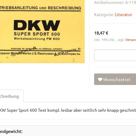
Artikelnummer:
A-11
Kategorie:
Literatur
18,47 €
inkl. 19% USt. , zzgl.
Versa
Wunschzettel
chreibung
W Super Sport 600 Text kompl. lesbar aber seitlich sehr knapp geschni
andgewicht: