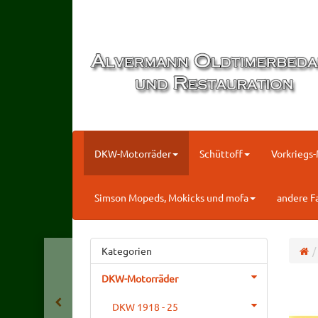
DKW-Motorräder
Schüttoff
Vorkriegs
Simson Mopeds, Mokicks und mofa
andere F
Kategorien
DKW-Motorräder
DKW 1918 - 25