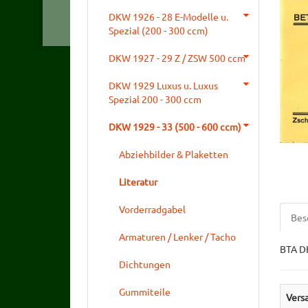
DKW 1926 - 28 E-Modelle u.
Spezial (200 - 300 ccm)
DKW 1927 - 29 Z / ZSW 500 ccm
DKW 1929 Luxus u. Luxus
Spezial 200 - 300 ccm
DKW 1929 - 33 (500 - 600 ccm)
Abziehbilder & Plaketten
Literatur
Vorderradgabel
Bes
Armaturen / Lenker / Tacho
BTA DK
Dichtungen
Gummiteile
Vers