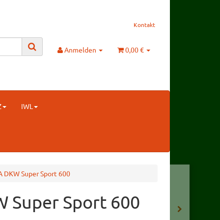
Kontakt
Anmelden
0,00 €
Z
IWL
A DKW Super Sport 600
 Super Sport 600