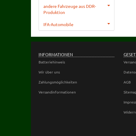
andere Fahrzeuge aus DDR-
Produktion
IFA-Automobile
INFORMATIONEN
GESET
Batteriehinweis
Versan
Wir über uns
Datens
Zahlungsmöglichkeiten
AGB
Versandinformationen
Sitema
Impres
Widerr