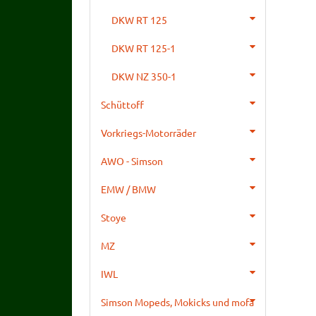
DKW RT 125
DKW RT 125-1
DKW NZ 350-1
Schüttoff
Vorkriegs-Motorräder
AWO - Simson
EMW / BMW
Stoye
MZ
IWL
Simson Mopeds, Mokicks und mofa